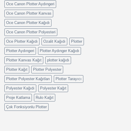
Oce Canon Plotter Aydıngeri
Oce Canon Plotter Kanvas
Oce Canon Plotter Kağıdı
Oce Canon Plotter Polyesteri
Oce Plotter Kağıdı
Ozalit Kağıdı
Plotter
Plotter Aydıngeri
Plotter Aydınger Kağıdı
Plotter Kanvas Kağıt
plotter kağıdı
Plotter Kağıt
Plotter Polyester
Plotter Polyester Kağıtları
Plotter Tarayıcı
Polyester Kağıdı
Polyester Kağıt
Proje Katlama
Rulo Kağıt
Çok Fonksiyonlu Plotter