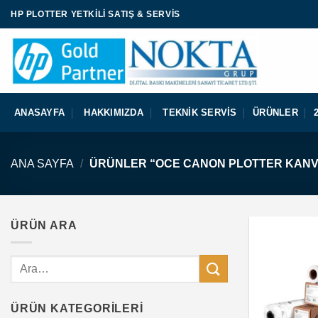
İçeriğe
HP PLOTTER YETKILI SATIŞ & SERVIS
atla
ANASAYFA
HAKKIMIZDA
TEKNIK SERVIS
ÜRÜNLER
ANA SAYFA
/
ÜRÜNLER “OCE CANON PLOTTER KANV
ÜRÜN ARA
Ara:
ÜRÜN KATEGORILERI