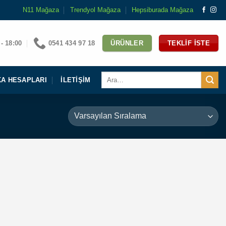
N11 Mağaza
Trendyol Mağaza
Hepsiburada Mağaza
 - 18:00
0541 434 97 18
ÜRÜNLER
TEKLIF İSTE
Ara:
A HESAPLARI
İLETIŞIM