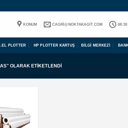
KONUM
CAGRI@NOKTAKAGIT.COM
08:30
2.EL PLOTTER
HP PLOTTER KARTUŞ
BILGI MERKEZI
BANK
AS” OLARAK ETIKETLENDI