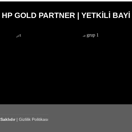
HP GOLD PARTNER | YETKİLİ BAYİ
aklıdır
|
Gizlilik Politikası