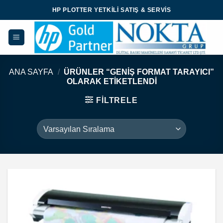
İçeriğe
HP PLOTTER YETKILI SATIŞ & SERVIS
atla
ANA SAYFA
/
ÜRÜNLER “GENIŞ FORMAT TARAYICI”
OLARAK ETIKETLENDI
FILTRELE