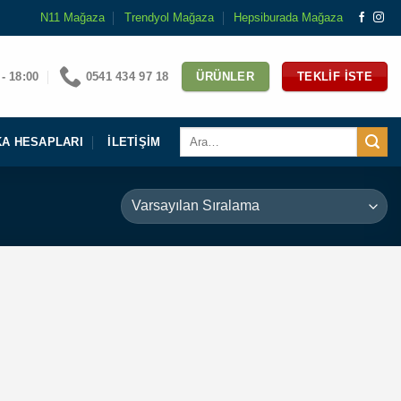
N11 Mağaza
Trendyol Mağaza
Hepsiburada Mağaza
 - 18:00
0541 434 97 18
ÜRÜNLER
TEKLIF İSTE
Ara:
A HESAPLARI
İLETIŞIM