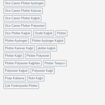
Oce Canon Plotter Aydıngeri
Oce Canon Plotter Kanvas
Oce Canon Plotter Kağıdı
Oce Canon Plotter Polyesteri
Oce Plotter Kağıdı
Ozalit Kağıdı
Plotter
Plotter Aydıngeri
Plotter Aydınger Kağıdı
Plotter Kanvas Kağıt
plotter kağıdı
Plotter Kağıt
Plotter Polyester
Plotter Polyester Kağıtları
Plotter Tarayıcı
Polyester Kağıdı
Polyester Kağıt
Proje Katlama
Rulo Kağıt
Çok Fonksiyonlu Plotter