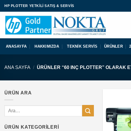
İçeriğe
HP PLOTTER YETKILI SATIŞ & SERVIS
atla
ANASAYFA
HAKKIMIZDA
TEKNIK SERVIS
ÜRÜNLER
ANA SAYFA
/
ÜRÜNLER “60 INÇ PLOTTER” OLARAK E
ÜRÜN ARA
Ara:
ÜRÜN KATEGORILERI