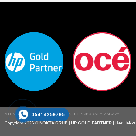
N11 MAĞAZA
TRENDYOL MAĞAZA
HEPSIBURADA MAĞAZA
05414359795
Copyright 2026 ©
NOKTA GRUP | HP GOLD PARTNER | Her Hakkı S