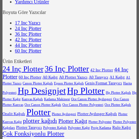
Yardımcı Ürünler
Boyuta Göre Yazıcılar
17 Inc Yazıcı
24 Inç Plotter
36 Inç Plotter
42 Inç Plotter
44 Inç Plotter
60 Inç Plotter
Ürün Etiketleri
36 Inç Plotter
24 Inç Plotter
44 Inç
42 Inç Plotter
Plotter
60 Inç Plotter
A0 Kağıt
A0 Plotter Yazıcı
A0 Tarayıcı
A1 Kağıt
A1
Geniş Format Tarayıcı
Plotter Yazıcı
Canon Plotter Kağıdı
Epson Plotter Kağıdı
Harita
Hp Designjet
Hp Plotter
Polyesteri
Hp Plotter Kağıdı
Hp
Plotter Kağıt
Kanvas Kağıdı
Katlama Makinesi
Oce Canon Plotter Aydıngeri
Oce Canon
Plotter Kanvas
Oce Canon Plotter Kağıdı
Oce Canon Plotter Polyesteri
Oce Plotter Kağıdı
Plotter
Ozalit Kağıdı
Plotter Aydınger Kağıdı
Plotter Aydıngeri
Plotter
plotter kağıdı
Plotter Kağıt
Kanvas Kağıt
Plotter Polyester
Plotter Polyester
Plotter Tarayıcı
Rulo Kağıt
Kağıtları
Polyester Kağıdı
Polyester Kağıt
Proje Katlama
Çok Fonksiyonlu Plotter