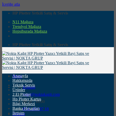
İçeriğe atla
HP Plotter Yetkili Satış & Servis
N11 Mağaza
Trendyol Mağaza
Hepsiburada Mağaza
HP Plotter Yetkili Satış & Servis
Anasayfa
Menü
Hakkımızda
Teknik Servis
Konum
Ürünler
2.El Plotter
cagri@noktakagit.com
Hp Plotter Kartuş
08:30 - 18:00
Bilgi Merkezi
Banka Hesapları
0541 434 97 18
İletişim
Ürünler