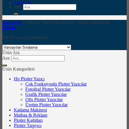
Teklif İste
Ara:
Ana Sayfa
/
Ürünler “Hp Plotter Kağıdı” olarak etiketlendi
Filtrele
Tek bir sonuç gösteriliyor
Ürün Ara
Ara:
Ürün Kategorileri
Hp Plotter Yazıcı
Çok Fonksiyonlu Plotter Yazıcılar
Fotoğraf Plotter Yazıcılar
Grafik Plotter Yazıcılar
Ofis Plotter Yazıcılar
Üretim Plotter Yazıcılar
Katlama Makinesi
Matbaa & Reklam
Plotter Kağıtları
Plotter Tarayıcı