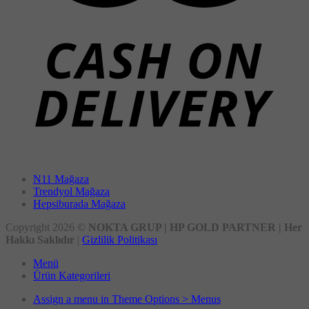
N11 Mağaza
Trendyol Mağaza
Hepsiburada Mağaza
Copyright 2026 ©
NOKTA GRUP | HP GOLD PARTNER | Her
Hakkı Saklıdır
|
Gizlilik Politikası
Menü
Ürün Kategorileri
Assign a menu in Theme Options > Menus