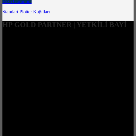
Hızlı Görünüm
Standart Plotter Kağıtları
HP GOLD PARTNER | YETKİLİ BAYİ